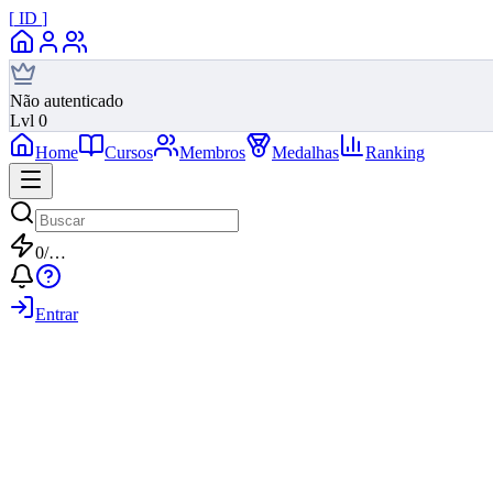
[
ID
]
Não autenticado
Lvl
0
Home
Cursos
Membros
Medalhas
Ranking
0
/
…
Entrar